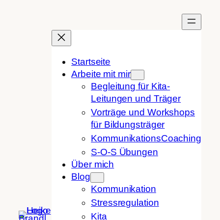
Zum
Inhalt
springen
Startseite
Arbeite mit mir
Begleitung für Kita-
Leitungen und Träger
Vorträge und Workshops
für Bildungsträger
KommunikationsCoaching
S-O-S Übungen
Über mich
Blog
Kommunikation
Stressregulation
Kita